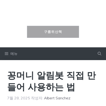
컨
텐
구름위산책
츠
로
건
구름위산책
너
뛰
기
메뉴
꽁머니 알림봇 직접 만
들어 사용하는 법
7월 28, 2025
작성자:
Albert Sanchez